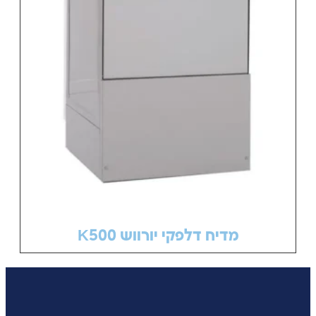
מדיח דלפקי יורווש K500